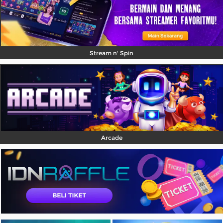
Stream n' Spin
Arcade