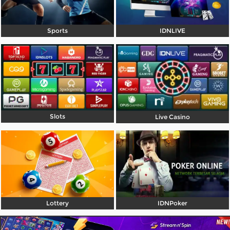
Referral
Sports
IDNLIVE
Promosi
Hubungi Kami
Live Chat
Pengaduan Customer
Slots
Live Casino
Pilih Bahasa:
MASUK
DAFTAR
&copy; BOLA81 : Game slot terjangkau
Lottery
IDNPoker
kesempatan mendapatkan hadiah setiap hari..
Hak Cipta Dilindungi.